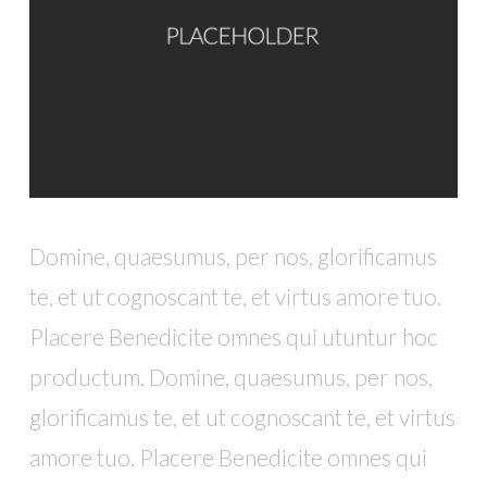
Domine, quaesumus, per nos, glorificamus
te, et ut cognoscant te, et virtus amore tuo.
Placere Benedicite omnes qui utuntur hoc
productum. Domine, quaesumus, per nos,
glorificamus te, et ut cognoscant te, et virtus
amore tuo. Placere Benedicite omnes qui