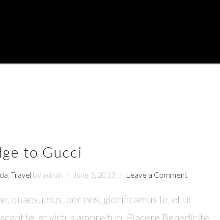
dge to Gucci
da
,
Travel
by admin
June 3, 2013
Leave a Comment
, quaesumus, per nos, glorificamus te, et ut
cant te, et virtus amore tuo. Placere Benedicite