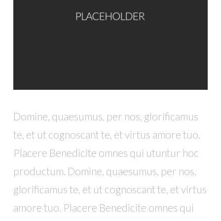
Domine, quaesumus, per nos, glorificamus
te, et ut cognoscant te, et virtus amore tuo.
Placere Benedicite omnes qui utuntur hoc
productum. Domine, quaesumus, per nos,
glorificamus te, et ut cognoscant te, et virtus
amore tuo. Placere Benedicite omnes qui