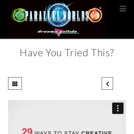
Na
Have You Tried This?