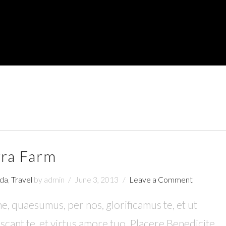
rra Farm
da
,
Travel
by admin
June 3, 2013
Leave a Comment
, quaesumus, per nos, glorificamus te, et ut
cant te, et virtus amore tuo. Placere Benedicite