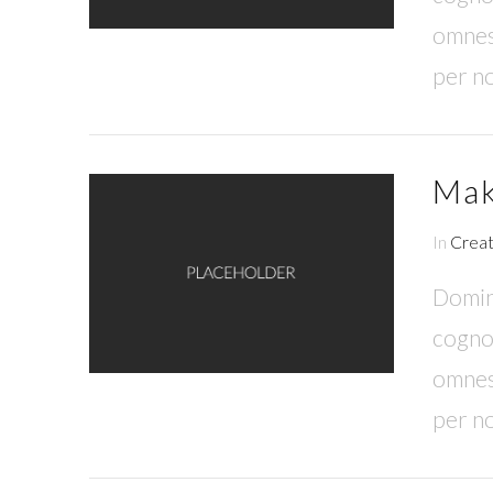
omnes
per no
Mak
In
Creat
Domine
VIEW POST
cognos
omnes
per no